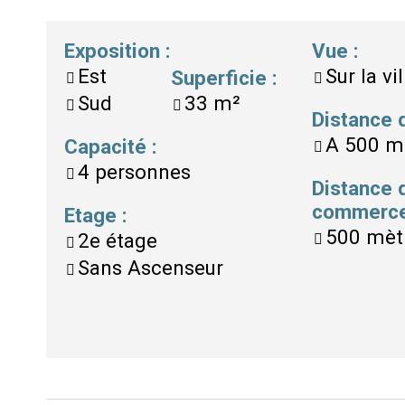
Exposition
:
Vue
:
Est
Sur la vil
Superficie
:
Sud
33
m²
Distance
A
500 m
Capacité
:
4
personnes
Distance 
commerc
Etage
:
500 mèt
2e étage
Sans Ascenseur