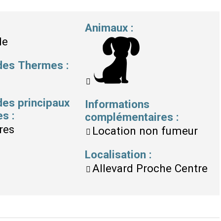
Animaux
:
le
 des Thermes
:
des principaux
Informations
es
:
complémentaires
:
res
Location non fumeur
Localisation
:
Allevard Proche Centre